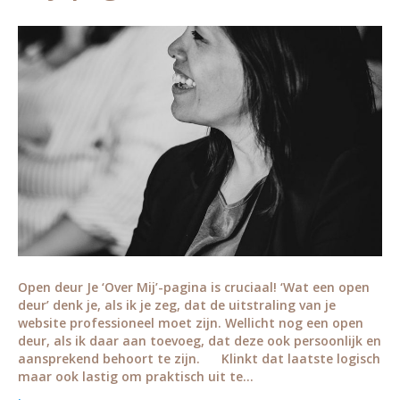
Open deur Je ‘Over Mij’-pagina is cruciaal! ‘Wat een open
deur’ denk je, als ik je zeg, dat de uitstraling van je
website professioneel moet zijn. Wellicht nog een open
deur, als ik daar aan toevoeg, dat deze ook persoonlijk en
aansprekend behoort te zijn.⠀⠀ Klinkt dat laatste logisch
maar ook lastig om praktisch uit te…