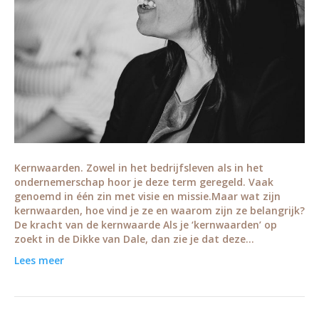
Kernwaarden. Zowel in het bedrijfsleven als in het
ondernemerschap hoor je deze term geregeld. Vaak
genoemd in één zin met visie en missie.Maar wat zijn
kernwaarden, hoe vind je ze en waarom zijn ze belangrijk?
De kracht van de kernwaarde Als je ‘kernwaarden’ op
zoekt in de Dikke van Dale, dan zie je dat deze…
Lees meer